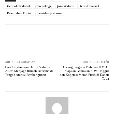
Geopolitik global
john palinggi
Joko Widodo
Krisis Finansial
Pelemahan Rupiah
presiden prabowo
Facebook
X
WhatsApp
Tel
ARTIKULLI PARAPRAK
ARTIKULLI TJETËR
Hari Lingkungan Hidup Sedunia
​Dukung Program Prabowo, KMDT
2026: Menjaga Rumah Bersama di
Siapkan Gebrakan SDM Unggul
Tengah Ambisi Pembangunan
dan Koperasi Merah Putih di Danau
Toba