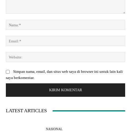
K
o
N
m
a
e
m
E
n
a
m
t
:
a
a
*
W
i
r
e
l
:
b
:
Simpan nama, email, dan situs web saya di browser ini untuk lain kali
s
*
saya berkomentar.
i
t
e
:
LATEST ARTICLES
NASIONAL