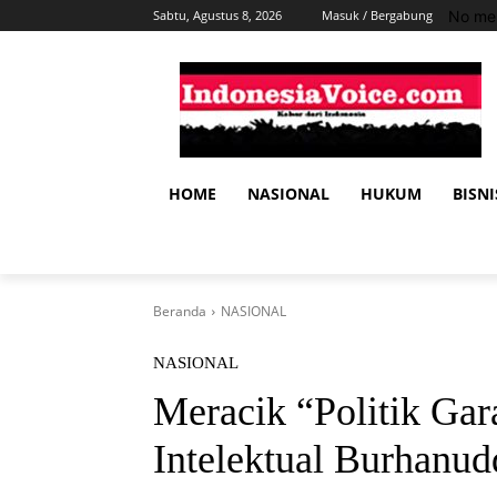
No men
Sabtu, Agustus 8, 2026
Masuk / Bergabung
HOME
NASIONAL
HUKUM
BISNI
Beranda
NASIONAL
NASIONAL
Meracik “Politik Gar
Intelektual Burhanu