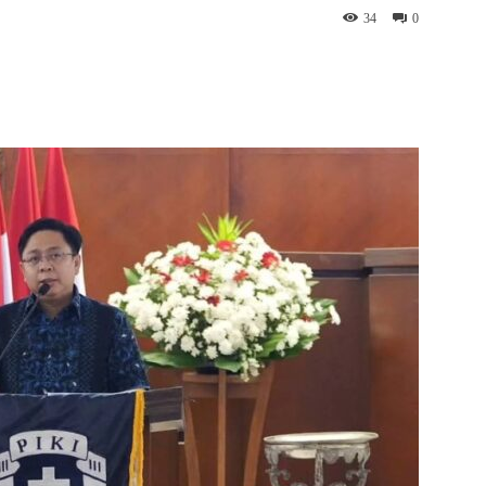
34
0
p
Telegram
Copy URL