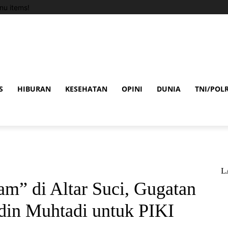
u items!
S
HIBURAN
KESEHATAN
OPINI
DUNIA
TNI/POLR
L
am” di Altar Suci, Gugatan
ddin Muhtadi untuk PIKI