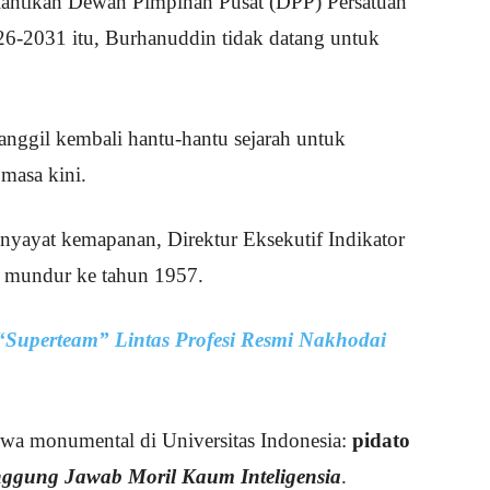
lantikan Dewan Pimpinan Pusat (DPP) Persatuan
026-2031 itu, Burhanuddin tidak datang untuk
nggil kembali hantu-hantu sejarah untuk
masa kini.
yayat kemapanan, Direktur Eksekutif Indikator
m mundur ke tahun 1957.
“Superteam” Lintas Profesi Resmi Nakhodai
iwa monumental di Universitas Indonesia:
pidato
ggung Jawab Moril Kaum Inteligensia
.