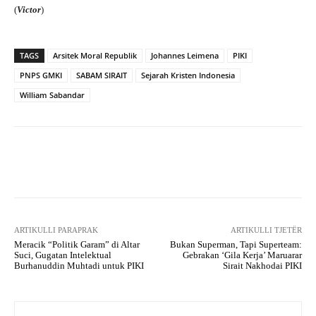
(
Victor
)
TAGS
Arsitek Moral Republik
Johannes Leimena
PIKI
PNPS GMKI
SABAM SIRAIT
Sejarah Kristen Indonesia
William Sabandar
Facebook
X
WhatsApp
Tel
ARTIKULLI PARAPRAK
ARTIKULLI TJETËR
Meracik “Politik Garam” di Altar
Bukan Superman, Tapi Superteam:
Suci, Gugatan Intelektual
Gebrakan ‘Gila Kerja’ Maruarar
Burhanuddin Muhtadi untuk PIKI
Sirait Nakhodai PIKI