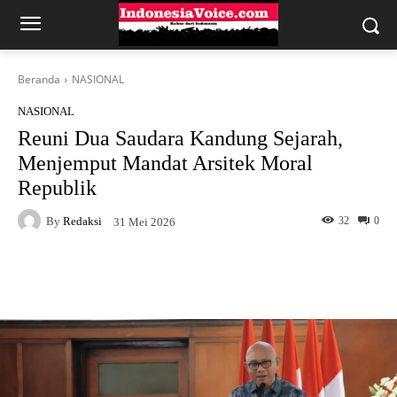
Beranda
NASIONAL
NASIONAL
Reuni Dua Saudara Kandung Sejarah,
Menjemput Mandat Arsitek Moral
Republik
By
Redaksi
32
0
31 Mei 2026
Facebook
X
WhatsApp
Tel