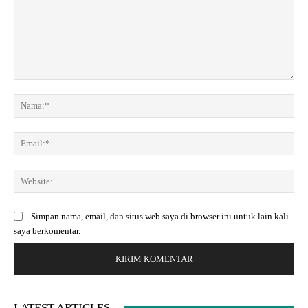
K
o
N
m
a
e
m
E
n
a
m
t
:
a
a
*
W
i
r
e
l
:
b
:
Simpan nama, email, dan situs web saya di browser ini untuk lain kali
s
*
saya berkomentar.
i
t
e
:
LATEST ARTICLES