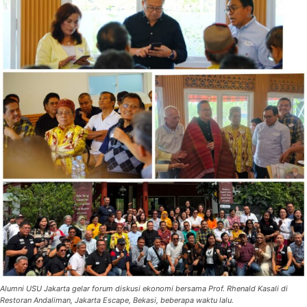
Alumni USU Jakarta gelar forum diskusi ekonomi bersama Prof. Rhenald Kasali di
Restoran Andaliman, Jakarta Escape, Bekasi, beberapa waktu lalu.