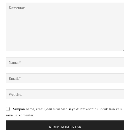
K
o
N
m
a
e
m
E
n
a
m
t
:
a
a
*
W
i
r
e
l
:
b
:
Simpan nama, email, dan situs web saya di browser ini untuk lain kali
s
*
saya berkomentar.
i
t
e