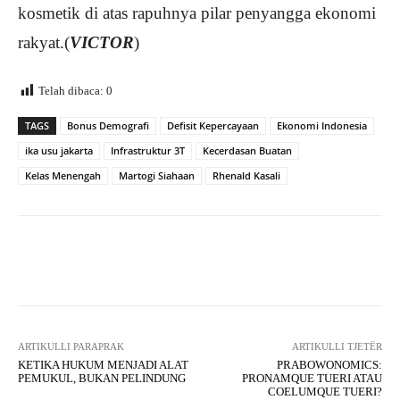
kosmetik di atas rapuhnya pilar penyangga ekonomi
rakyat.(
VICTOR
)
Telah dibaca:
0
TAGS
Bonus Demografi
Defisit Kepercayaan
Ekonomi Indonesia
ika usu jakarta
Infrastruktur 3T
Kecerdasan Buatan
Kelas Menengah
Martogi Siahaan
Rhenald Kasali
Facebook
X
WhatsApp
Tel
ARTIKULLI PARAPRAK
ARTIKULLI TJETËR
KETIKA HUKUM MENJADI ALAT
PRABOWONOMICS:
PEMUKUL, BUKAN PELINDUNG
PRONAMQUE TUERI ATAU
COELUMQUE TUERI?