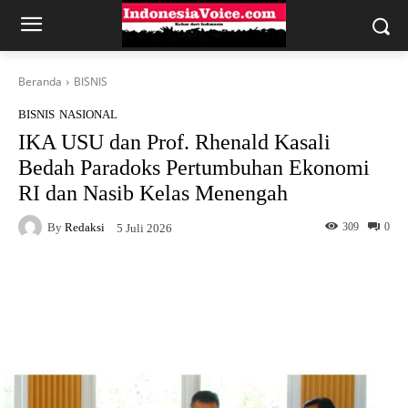
Beranda
BISNIS
BISNIS
NASIONAL
IKA USU dan Prof. Rhenald Kasali
Bedah Paradoks Pertumbuhan Ekonomi
RI dan Nasib Kelas Menengah
By
Redaksi
309
0
5 Juli 2026
Facebook
X
WhatsApp
Telegram
Copy URL