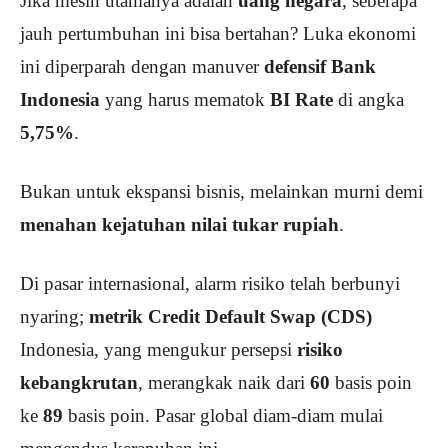
Jika mesin utamanya adalah
uang negara
, seberapa
jauh pertumbuhan ini bisa bertahan? Luka ekonomi
ini diperparah dengan manuver
defensif Bank
Indonesia
yang harus mematok
BI Rate
di angka
5,75%
.
Bukan untuk ekspansi bisnis, melainkan murni demi
menahan kejatuhan nilai tukar rupiah
.
Di pasar internasional, alarm risiko telah berbunyi
nyaring;
metrik Credit Default Swap (CDS)
Indonesia, yang mengukur persepsi
risiko
kebangkrutan
, merangkak naik dari
60
basis poin
ke
89
basis poin.
Pasar global diam-diam mulai