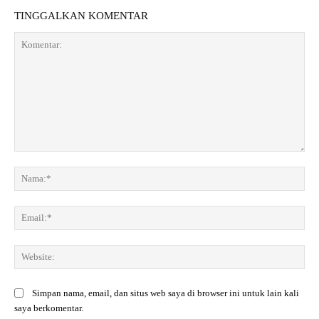
TINGGALKAN KOMENTAR
K
o
N
m
a
e
m
E
n
a
m
t
:
a
a
*
W
i
r
e
l
:
b
:
Simpan nama, email, dan situs web saya di browser ini untuk lain kali
s
*
saya berkomentar.
i