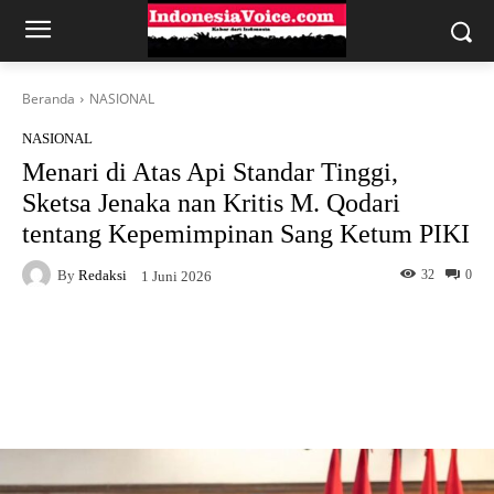
Beranda
NASIONAL
NASIONAL
Menari di Atas Api Standar Tinggi,
Sketsa Jenaka nan Kritis M. Qodari
tentang Kepemimpinan Sang Ketum PIKI
By
Redaksi
32
0
1 Juni 2026
Facebook
X
WhatsApp
Telegram
Copy URL