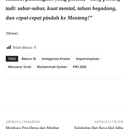
tadi: sabar-sabar, kuat mental, tahan begadang,
dan cepat-cepat pindah ke Menteng!”
(
Victor
)
Telah dibaca:
0
TAGS
Bakom RI
Inteligensia Kristen
Kepemimpinan
Maruarar Sirait
Muhammad Qodari
PIKI 2026
Facebook
X
WhatsApp
Tel
ARTIKULLI PARAPRAK
ARTIKULLI TJETËR
Membaca Peta Dunia dari Mimbar
Solidaritas Hari Raya Idul Adha