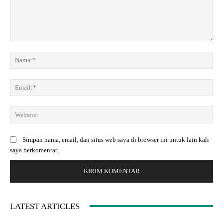
K
o
N
m
a
e
m
E
n
a
m
t
:
a
a
*
W
i
r
e
l
:
b
:
Simpan nama, email, dan situs web saya di browser ini untuk lain kali
s
*
saya berkomentar.
i
t
e
:
LATEST ARTICLES