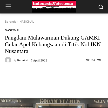
Beranda
NASIONAL
NASIONAL
Pangdam Mulawarman Dukung GAMKI
Gelar Apel Kebangsaan di Titik Nol IKN
Nusantara
By
Redaksi
854
0
7 April 2022
Facebook
X
WhatsApp
Telegram
Copy URL