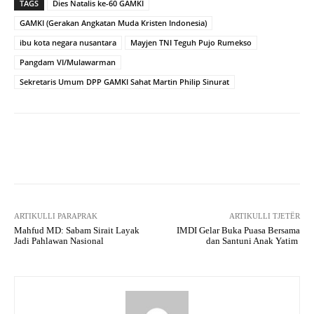
TAGS
Dies Natalis ke-60 GAMKI
GAMKI (Gerakan Angkatan Muda Kristen Indonesia)
ibu kota negara nusantara
Mayjen TNI Teguh Pujo Rumekso
Pangdam VI/Mulawarman
Sekretaris Umum DPP GAMKI Sahat Martin Philip Sinurat
Facebook
X
WhatsApp
Tel
ARTIKULLI PARAPRAK
ARTIKULLI TJETËR
Mahfud MD: Sabam Sirait Layak
IMDI Gelar Buka Puasa Bersama
Jadi Pahlawan Nasional
dan Santuni Anak Yatim