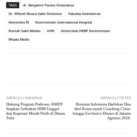
TAGS
dr. Benjamin Paulus Octavianus
Dr. Effendi Muara Sakti Simbolon
Fakultas Kedokteran
Kemenkes RI
Nommensen International Hospital
Rumah Sakit Medan
UHN
Universitas HKBP Nommensen
Wisata Medis
Facebook
X
WhatsApp
Tel
ARTIKULLI PARAPRAK
ARTIKULLI TJETËR
​Dukung Program Prabowo, KMDT
Bornstar Indonesia Hadirkan Dua
Siapkan Gebrakan SDM Unggul
Idol Korea untuk Coaching Clinic
dan Koperasi Merah Putih di Danau
hingga Exclusive Dinner di Jakarta
Toba
Agustus 2026.