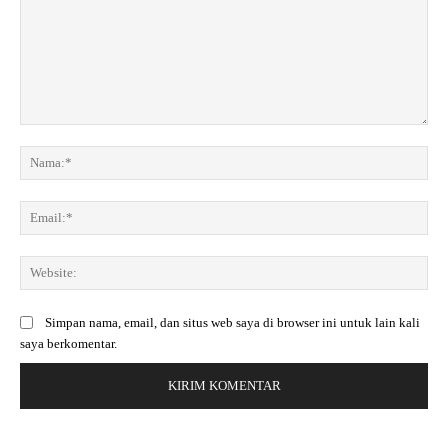
K
o
N
m
a
e
m
E
n
a
m
t
:
a
a
*
W
i
r
e
l
:
b
:
Simpan nama, email, dan situs web saya di browser ini untuk lain kali
s
*
saya berkomentar.
i
t
e
: