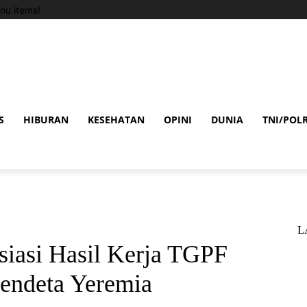
nu items!
S
HIBURAN
KESEHATAN
OPINI
DUNIA
TNI/POLR
L
asi Hasil Kerja TGPF
endeta Yeremia