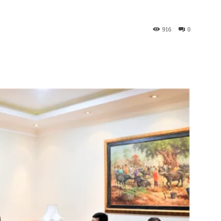
916
0
App
Telegram
Copy URL