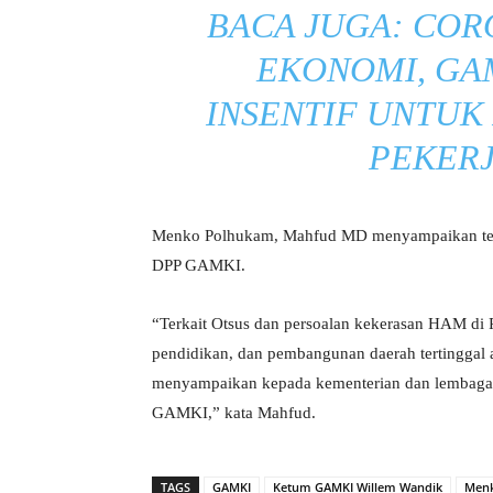
BACA JUGA:
COR
EKONOMI, GA
INSENTIF UNTUK 
PEKER
Menko Polhukam, Mahfud MD menyampaikan teri
DPP GAMKI.
“Terkait Otsus dan persoalan kekerasan HAM di Pa
pendidikan, dan pembangunan daerah tertinggal
menyampaikan kepada kementerian dan lembaga p
GAMKI,” kata Mahfud.
TAGS
GAMKI
Ketum GAMKI Willem Wandik
Men