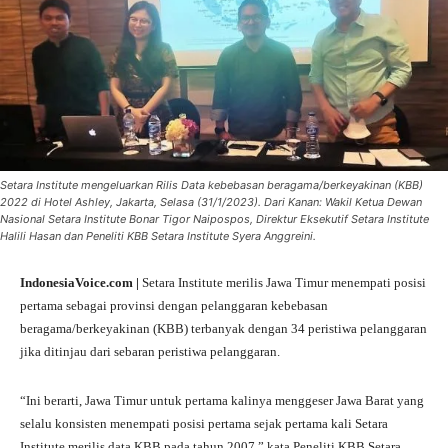
Setara Institute mengeluarkan Rilis Data kebebasan beragama/berkeyakinan (KBB)
2022 di Hotel Ashley, Jakarta, Selasa (31/1/2023). Dari Kanan: Wakil Ketua Dewan
Nasional Setara Institute Bonar Tigor Naipospos, Direktur Eksekutif Setara Institute
Halili Hasan dan Peneliti KBB Setara Institute Syera Anggreini.
IndonesiaVoice.com |
Setara Institute merilis Jawa Timur menempati posisi
pertama sebagai provinsi dengan pelanggaran kebebasan
beragama/berkeyakinan (KBB) terbanyak dengan 34 peristiwa pelanggaran
jika ditinjau dari sebaran peristiwa pelanggaran.
“Ini berarti, Jawa Timur untuk pertama kalinya menggeser Jawa Barat yang
selalu konsisten menempati posisi pertama sejak pertama kali Setara
Institute merilis data KBB pada tahun 2007,” kata Peneliti KBB Setara