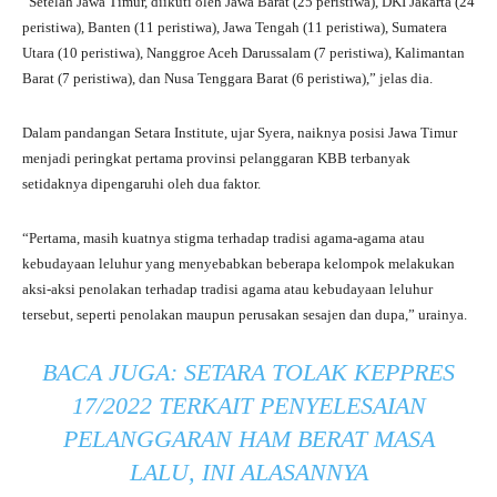
“Setelah Jawa Timur, diikuti oleh Jawa Barat (25 peristiwa), DKI Jakarta (24
peristiwa), Banten (11 peristiwa), Jawa Tengah (11 peristiwa), Sumatera
Utara (10 peristiwa), Nanggroe Aceh Darussalam (7 peristiwa), Kalimantan
Barat (7 peristiwa), dan Nusa Tenggara Barat (6 peristiwa),” jelas dia.
Dalam pandangan Setara Institute, ujar Syera, naiknya posisi Jawa Timur
menjadi peringkat pertama provinsi pelanggaran KBB terbanyak
setidaknya dipengaruhi oleh dua faktor.
“Pertama, masih kuatnya stigma terhadap tradisi agama-agama atau
kebudayaan leluhur yang menyebabkan beberapa kelompok melakukan
aksi-aksi penolakan terhadap tradisi agama atau kebudayaan leluhur
tersebut, seperti penolakan maupun perusakan sesajen dan dupa,” urainya.
BACA JUGA:
SETARA TOLAK KEPPRES
17/2022 TERKAIT PENYELESAIAN
PELANGGARAN HAM BERAT MASA
LALU, INI ALASANNYA