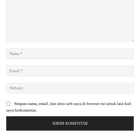
K
o
N
m
a
e
m
E
n
a
m
t
:
a
a
*
W
i
r
e
l
:
b
:
Simpan nama, email, dan situs web saya di browser ini untuk lain kali
s
*
saya berkomentar.
i
t
e
: