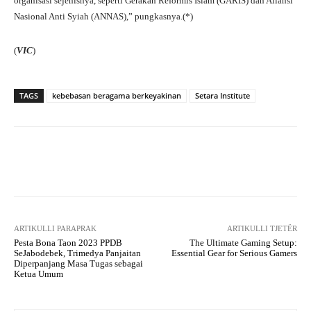
organisasi sejenisnya, seperti Gerakan Reformis Islam (GARIS) dan Aliansi
Nasional Anti Syiah (ANNAS),” pungkasnya.(*)
(
VIC
)
TAGS
kebebasan beragama berkeyakinan
Setara Institute
Facebook
X
WhatsApp
Tel
ARTIKULLI PARAPRAK
ARTIKULLI TJETËR
Pesta Bona Taon 2023 PPDB
The Ultimate Gaming Setup:
SeJabodebek, Trimedya Panjaitan
Essential Gear for Serious Gamers
Diperpanjang Masa Tugas sebagai
Ketua Umum