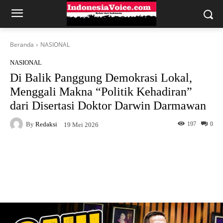
Beranda
NASIONAL
NASIONAL
Di Balik Panggung Demokrasi Lokal,
Menggali Makna “Politik Kehadiran”
dari Disertasi Doktor Darwin Darmawan
By
Redaksi
197
0
19 Mei 2026
Facebook
X
WhatsApp
Telegram
Copy URL