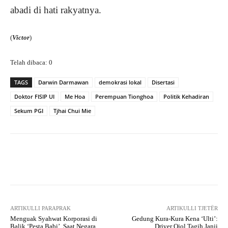
abadi di hati rakyatnya.
(
Victor
)
Telah dibaca:
0
TAGS
Darwin Darmawan
demokrasi lokal
Disertasi
Doktor FISIP UI
Me Hoa
Perempuan Tionghoa
Politik Kehadiran
Sekum PGI
Tjhai Chui Mie
Facebook
X
WhatsApp
Tel
ARTIKULLI PARAPRAK
ARTIKULLI TJETËR
Menguak Syahwat Korporasi di
Gedung Kura-Kura Kena ‘Ulti’:
Balik ‘Pesta Babi’, Saat Negara
Driver Ojol Tagih Janji