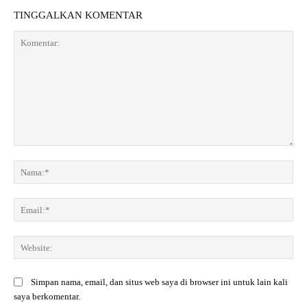
TINGGALKAN KOMENTAR
K
o
N
m
a
e
m
E
n
a
m
t
:
a
a
*
W
i
r
e
l
:
b
:
Simpan nama, email, dan situs web saya di browser ini untuk lain kali
s
*
saya berkomentar.
i