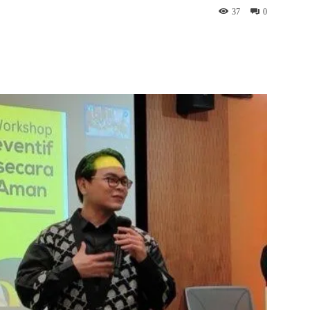
37
0
App
Telegram
Copy URL