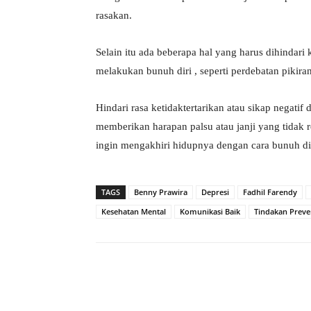
rasakan.
Selain itu ada beberapa hal yang harus dihindar
melakukan bunuh diri , seperti perdebatan pikiran
Hindari rasa ketidaktertarikan atau sikap negatif
memberikan harapan palsu atau janji yang tidak r
ingin mengakhiri hidupnya dengan cara bunuh dir
TAGS
Benny Prawira
Depresi
Fadhil Farendy
Kesehatan Mental
Komunikasi Baik
Tindakan Preve
Facebook
Bagikan