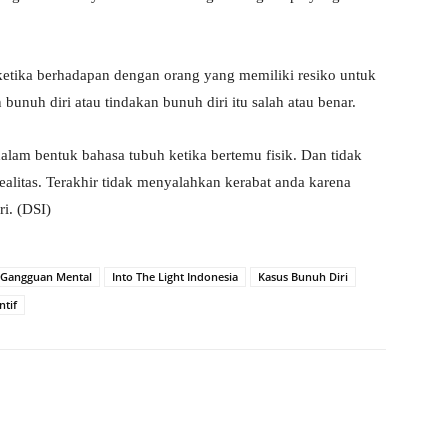
i ketika berhadapan dengan orang yang memiliki resiko untuk
 bunuh diri atau tindakan bunuh diri itu salah atau benar.
 dalam bentuk bahasa tubuh ketika bertemu fisik. Dan tidak
ealitas. Terakhir tidak menyalahkan kerabat anda karena
i. (DSI)
Gangguan Mental
Into The Light Indonesia
Kasus Bunuh Diri
ntif
X
WhatsApp
Telegram
Copy URL