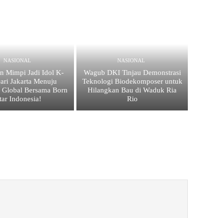
NASIONAL
NASIONAL
 Mimpi Jadi Idol K-
Wagub DKI Tinjau Demonstrasi
ari Jakarta Menuju
Teknologi Biodekomposer untuk
 Global Bersama Born
Hilangkan Bau di Waduk Ria
tar Indonesia!
Rio