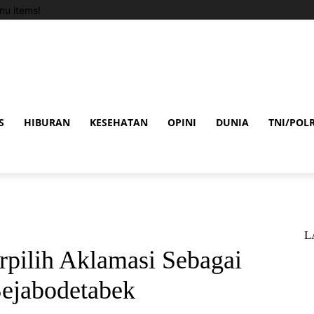
u items!
S
HIBURAN
KESEHATAN
OPINI
DUNIA
TNI/POLR
L
erpilih Aklamasi Sebagai
ejabodetabek