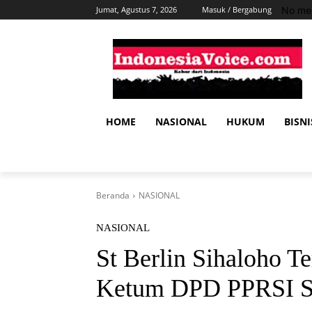
No men
Jumat, Agustus 7, 2026
Masuk / Bergabung
HOME
NASIONAL
HUKUM
BISNI
Beranda
NASIONAL
NASIONAL
St Berlin Sihaloho T
Ketum DPD PPRSI S