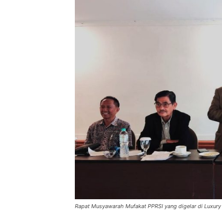
Rapat Musyawarah Mufakat PPRSI yang digelar di Luxury I