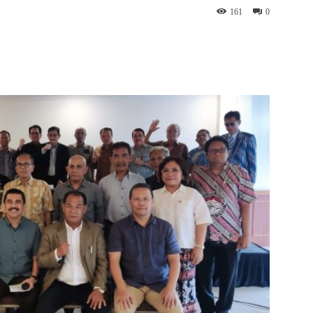
161
0
p
Telegram
Copy URL