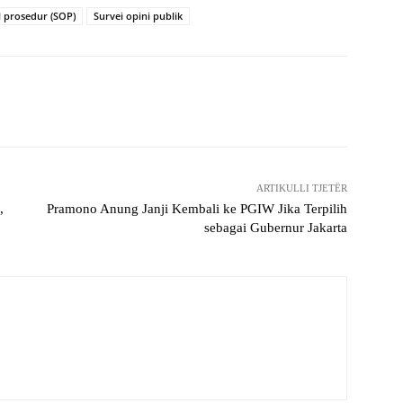
l prosedur (SOP)
Survei opini publik
X
WhatsApp
Telegram
Copy URL
ARTIKULLI TJETËR
,
Pramono Anung Janji Kembali ke PGIW Jika Terpilih
sebagai Gubernur Jakarta