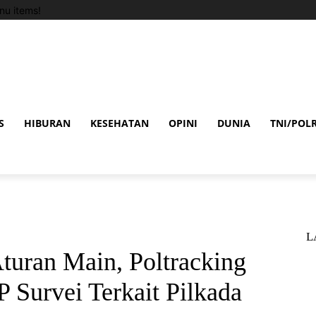
u items!
S
HIBURAN
KESEHATAN
OPINI
DUNIA
TNI/POLR
L
uran Main, Poltracking
 Survei Terkait Pilkada