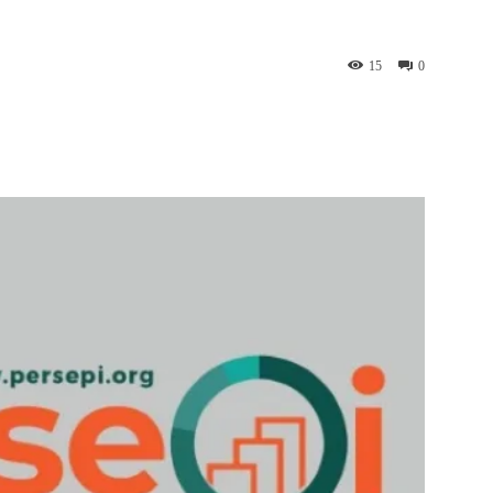
15
0
p
Telegram
Copy URL