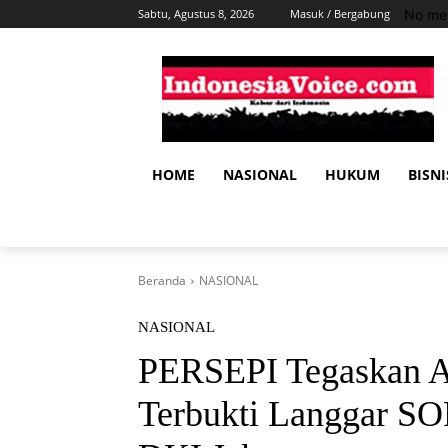
No men
Sabtu, Agustus 8, 2026
Masuk / Bergabung
HOME
NASIONAL
HUKUM
BISNI
Beranda
NASIONAL
NASIONAL
PERSEPI Tegaskan At
Terbukti Langgar SOP