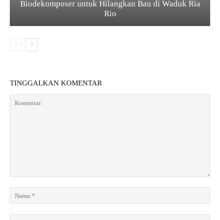
Biodekomposer untuk Hilangkan Bau di Waduk Ria
Rio
TINGGALKAN KOMENTAR
K
o
N
m
a
e
m
E