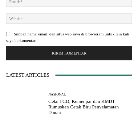
n
a
m
t
:
a
a
*
W
i
r
e
l
:
b
:
Simpan nama, email, dan situs web saya di browser ini untuk lain kali
s
*
saya berkomentar.
i
t
e
:
LATEST ARTICLES
NASIONAL
Gelar FGD, Kemenpar dan KMDT
Rumuskan Cetak Biru Penyelamatan
Danau