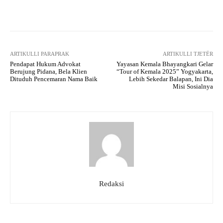
Facebook
X
WhatsApp
Tel
ARTIKULLI PARAPRAK
ARTIKULLI TJETËR
Pendapat Hukum Advokat
Yayasan Kemala Bhayangkari Gelar
Berujung Pidana, Bela Klien
“Tour of Kemala 2025” Yogyakarta,
Dituduh Pencemaran Nama Baik
Lebih Sekedar Balapan, Ini Dia
Misi Sosialnya
Redaksi