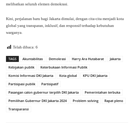
melibatkan seluruh elemen demokrasi.
Kini, perjalanan baru bagi Jakarta dimulai, dengan cita-cita menjadi kota
global yang transparan, inklusif, dan responsif terhadap kebutuhan
warganya.
Telah dibaca:
6
TAGS
Akuntabilitas
Demokrasi
Harry Ara Hutabarat
Jakarta
Kebijakan publik
Keterbukaan Informasi Publik
Komisi Informasi DKI Jakarta
Kota global
KPU DKI Jakarta
Partisipasi publik
Partisipatif
Pasangan calon gubernur terpilih DKI Jakarta
Pemerintahan terbuka
Pemilihan Gubernur DKI Jakarta 2024
Problem solving
Rapat pleno
Transparansi