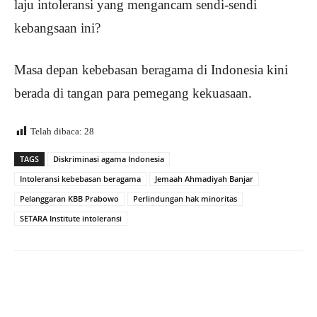
laju intoleransi yang mengancam sendi-sendi
kebangsaan ini?
Masa depan kebebasan beragama di Indonesia kini
berada di tangan para pemegang kekuasaan.
Telah dibaca:
28
TAGS
Diskriminasi agama Indonesia
Intoleransi kebebasan beragama
Jemaah Ahmadiyah Banjar
Pelanggaran KBB Prabowo
Perlindungan hak minoritas
SETARA Institute intoleransi
Facebook
X
WhatsApp
Tel