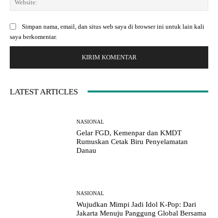
i
r
e
l
:
b
:
Simpan nama, email, dan situs web saya di browser ini untuk lain kali
s
*
saya berkomentar.
i
t
e
:
LATEST ARTICLES
NASIONAL
Gelar FGD, Kemenpar dan KMDT
Rumuskan Cetak Biru Penyelamatan
Danau
NASIONAL
Wujudkan Mimpi Jadi Idol K-Pop: Dari
Jakarta Menuju Panggung Global Bersama