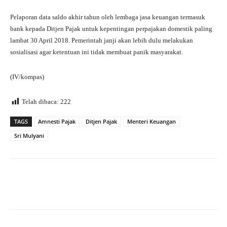
Pelaporan data saldo akhir tahun oleh lembaga jasa keuangan termasuk
bank kepada Ditjen Pajak untuk kepentingan perpajakan domestik paling
lambat 30 April 2018. Pemerintah janji akan lebih dulu melakukan
sosialisasi agar ketentuan ini tidak membuat panik masyarakat.
(IV/kompas)
Telah dibaca:
222
TAGS
Amnesti Pajak
Ditjen Pajak
Menteri Keuangan
Sri Mulyani
Facebook
X
WhatsApp
Tel