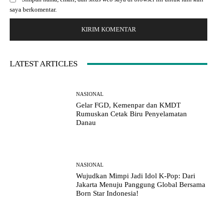
s
*
saya berkomentar.
i
t
e
:
LATEST ARTICLES
NASIONAL
Gelar FGD, Kemenpar dan KMDT
Rumuskan Cetak Biru Penyelamatan
Danau
NASIONAL
Wujudkan Mimpi Jadi Idol K-Pop: Dari
Jakarta Menuju Panggung Global Bersama
Born Star Indonesia!