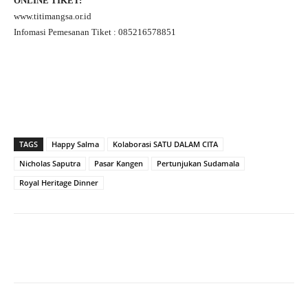
ONLINE TIKET:
www.titimangsa.or.id
Infomasi Pemesanan Tiket : 085216578851
TAGS
Happy Salma
Kolaborasi SATU DALAM CITA
Nicholas Saputra
Pasar Kangen
Pertunjukan Sudamala
Royal Heritage Dinner
Facebook
X
WhatsApp
Tel