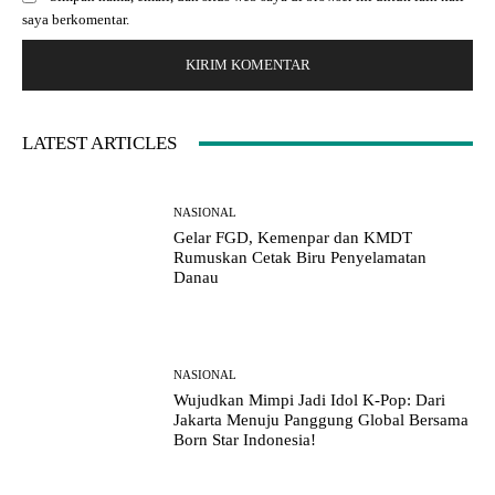
s
*
saya berkomentar.
i
t
e
:
LATEST ARTICLES
NASIONAL
Gelar FGD, Kemenpar dan KMDT
Rumuskan Cetak Biru Penyelamatan
Danau
NASIONAL
Wujudkan Mimpi Jadi Idol K-Pop: Dari
Jakarta Menuju Panggung Global Bersama
Born Star Indonesia!