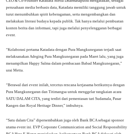
CEO & Co-Founder Katadata Metta Dharmasaputra mengatakan, sebagai
perusahaan media berbasis data, Katadata memiliki tanggung jawab untuk
turut menumbuhkan spirit keberagaman, serta mengembangkan dan
melakukan literasi budaya kepada publik. Tak hanya melalui pembuatan
konten berita dan informasi, tapi juga melalui penyelenggaran berbagai
event.
“Kolaborasi pertama Katadata dengan Pura Mangkunegaran terjadi saat
melaksanakan Adeging Pura Mangkunegaran pada Maret lalu, yang juga
menampilkan Happy Salma dalam pembacaan Babad Mangkunegaran,”
urai Metta.
“Berawal dari event inilah, tercetus rencana kerjasama berikutnya dengan
Pura Mangkunegaran dan Titimangsa untuk menggelar rangkaian acara
SATU DALAM CITA, yang terdiri dari pementasan tari Sudamala, Pasar
Kangen dan Royal Heritage Dinner,” imbuhnya.
“Satu dalam Cita” dipersembahkan juga oleh Bank BCA sebagai sponsor
utama event ini. EVP Corporate Communication and Social Responsibility
BCA Hera F. Haryn menjelaskan, keikutsertaan Bank BCA didasari oleh