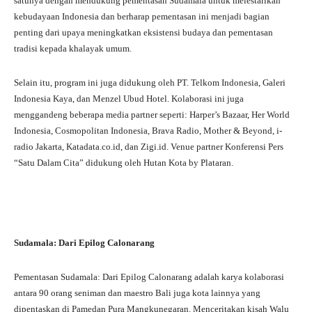
satunya dengan mendukung pementasan Sudamala untuk melestarikan
kebudayaan Indonesia dan berharap pementasan ini menjadi bagian
penting dari upaya meningkatkan eksistensi budaya dan pementasan
tradisi kepada khalayak umum.
Selain itu, program ini juga didukung oleh PT. Telkom Indonesia, Galeri
Indonesia Kaya, dan Menzel Ubud Hotel. Kolaborasi ini juga
menggandeng beberapa media partner seperti: Harper’s Bazaar, Her World
Indonesia, Cosmopolitan Indonesia, Brava Radio, Mother & Beyond, i-
radio Jakarta, Katadata.co.id, dan Zigi.id. Venue partner Konferensi Pers
“Satu Dalam Cita” didukung oleh Hutan Kota by Plataran.
Sudamala: Dari Epilog Calonarang
Pementasan Sudamala: Dari Epilog Calonarang adalah karya kolaborasi
antara 90 orang seniman dan maestro Bali juga kota lainnya yang
dipentaskan di Pamedan Pura Mangkunegaran. Menceritakan kisah Walu