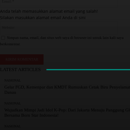
:
m
*
a
Anda telah memasukkan alamat email yang salah!
i
Silakan masukkan alamat email Anda di sini
l
W
:
e
*
b
Simpan nama, email, dan situs web saya di browser ini untuk lain kali saya
s
berkomentar.
i
t
e
:
LATEST ARTICLES
NASIONAL
Gelar FGD, Kemenpar dan KMDT Rumuskan Cetak Biru Penyelama
Danau
NASIONAL
Wujudkan Mimpi Jadi Idol K-Pop: Dari Jakarta Menuju Panggung Gl
Bersama Born Star Indonesia!
NASIONAL