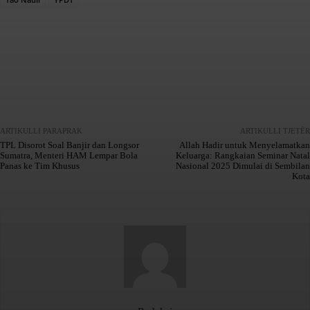
Facebook
X
WhatsApp
Telegram
ARTIKULLI PARAPRAK
ARTIKULLI TJETËR
TPL Disorot Soal Banjir dan Longsor
Allah Hadir untuk Menyelamatkan
Sumatra, Menteri HAM Lempar Bola
Keluarga: Rangkaian Seminar Natal
Panas ke Tim Khusus
Nasional 2025 Dimulai di Sembilan
Kota