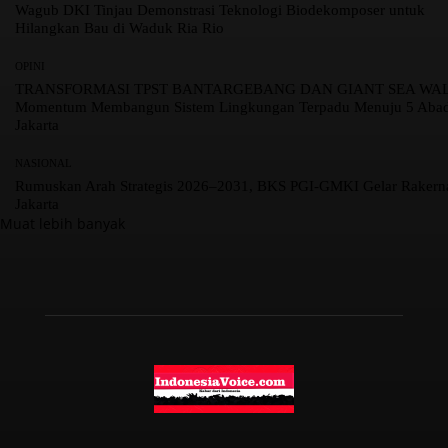
Wagub DKI Tinjau Demonstrasi Teknologi Biodekomposer untuk
Hilangkan Bau di Waduk Ria Rio
OPINI
TRANSFORMASI TPST BANTARGEBANG DAN GIANT SEA WAL
Momentum Membangun Sistem Lingkungan Terpadu Menuju 5 Aba
Jakarta
NASIONAL
Rumuskan Arah Strategis 2026–2031, BKS PGI-GMKI Gelar Rakerna
Jakarta
Muat lebih banyak