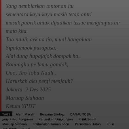
Yang nembiarkan tontonan itu
sementara kayu-kayu masih tetap antri
masuk pabrik untuk dijadikan tissue menghapus air
mata kita.
Tao nauli, aek na tio, mual hangoluan
Sipalambok pusupusu,
Alai dung hupajojok dompak ho,
Rohanghu pe lamu gondok,
Ooo, Tao Toba Nauli .
Haruskah aku pergi menjauh?
Jakarta. 2 Des 2025
Maruap Siahaan
Ketum YPDT
TAGS
Alam Marah
Bencana Ekologi
DANAU TOBA
Janji Palsu Penguasa
Kerusakan Lingkungan
Kritik Sosial
Maruap Siahaan
Peliharalah Taman Eden
Perusakan Hutan
Puisi
Tao Nauli
YPDT