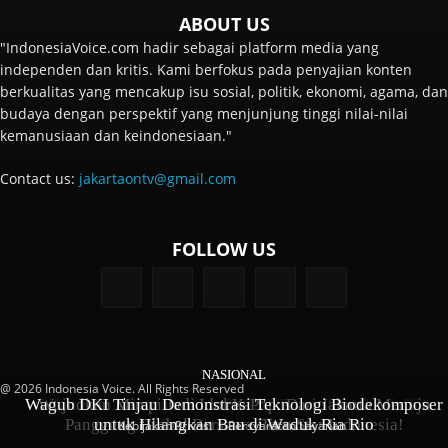
ABOUT US
"IndonesiaVoice.com hadir sebagai platform media yang
independen dan kritis. Kami berfokus pada penyajian konten
berkualitas yang mencakup isu sosial, politik, ekonomi, agama, dan
budaya dengan perspektif yang menjunjung tinggi nilai-nilai
kemanusiaan dan keindonesiaan."
Contact us:
jakartaontv@gmail.com
FOLLOW US
NASIONAL
NASIONAL
NASIONAL
@ 2026 Indonesia Voice. All Rights Reserved
Wagub DKI Tinjau Demonstrasi Teknologi Biodekomposer
Gelar FGD, Kemenpar dan KMDT Rumuskan Cetak Biru
Wujudkan Mimpi Jadi Idol K-Pop: Dari Jakarta Menuju
Panggung Global Bersama Born Star Indonesia!
untuk Hilangkan Bau di Waduk Ria Rio
Penyelamatan Danau
Kebijakan Privasi
Persyaratan Layanan