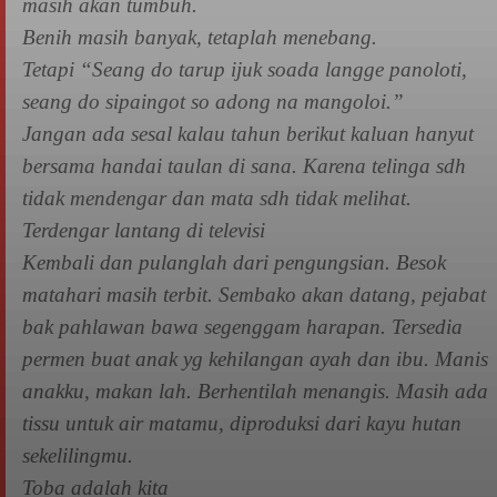
masih akan tumbuh.
Benih masih banyak, tetaplah menebang.
Tetapi “Seang do tarup ijuk soada langge panoloti,
seang do sipaingot so adong na mangoloi.”
Jangan ada sesal kalau tahun berikut kaluan hanyut
bersama handai taulan di sana. Karena telinga sdh
tidak mendengar dan mata sdh tidak melihat.
Terdengar lantang di televisi
Kembali dan pulanglah dari pengungsian. Besok
matahari masih terbit. Sembako akan datang, pejabat
bak pahlawan bawa segenggam harapan. Tersedia
permen buat anak yg kehilangan ayah dan ibu. Manis
anakku, makan lah. Berhentilah menangis. Masih ada
tissu untuk air matamu, diproduksi dari kayu hutan
sekelilingmu.
Toba adalah kita