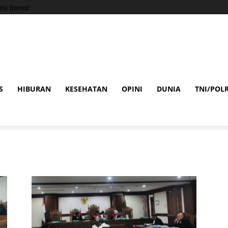
u items!
S
HIBURAN
KESEHATAN
OPINI
DUNIA
TNI/POLR