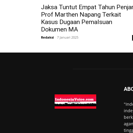
Jaksa Tuntut Empat Tahun Penja
Prof Marthen Napang Terkait
Kasus Dugaan Pemalsuan
Dokumen MA
Redaksi
-
7 Januari 2025
AB
"Ind
inde
berk
agam
ting