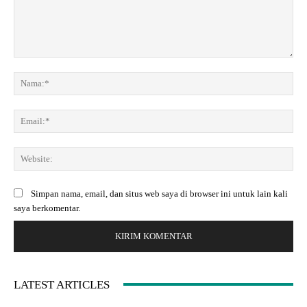
K
o
N
m
a
e
m
E
n
a
m
t
:
a
a
*
W
i
r
e
l
:
b
:
Simpan nama, email, dan situs web saya di browser ini untuk lain kali
s
*
saya berkomentar.
i
t
e
:
LATEST ARTICLES