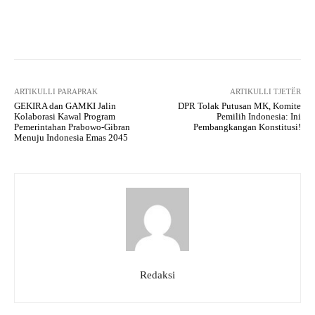
Facebook
X
WhatsApp
Tel
ARTIKULLI PARAPRAK
ARTIKULLI TJETËR
GEKIRA dan GAMKI Jalin
DPR Tolak Putusan MK, Komite
Kolaborasi Kawal Program
Pemilih Indonesia: Ini
Pemerintahan Prabowo-Gibran
Pembangkangan Konstitusi!
Menuju Indonesia Emas 2045
Redaksi