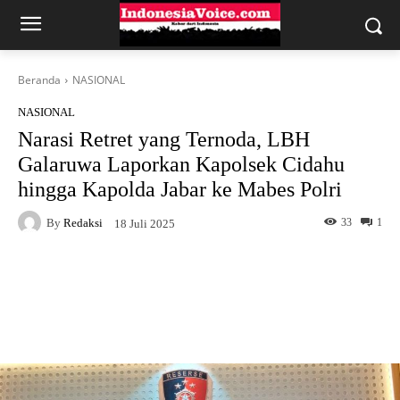
Beranda
NASIONAL
NASIONAL
Narasi Retret yang Ternoda, LBH
Galaruwa Laporkan Kapolsek Cidahu
hingga Kapolda Jabar ke Mabes Polri
By
Redaksi
33
1
18 Juli 2025
Facebook
X
WhatsApp
Telegram
Copy URL