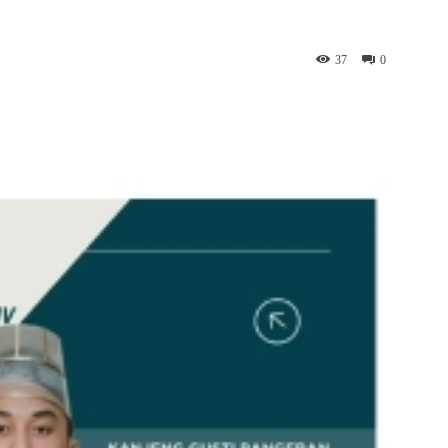
37
0
App
Telegram
Copy URL