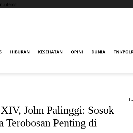
nu items!
S
HIBURAN
KESEHATAN
OPINI
DUNIA
TNI/POLR
L
IV, John Palinggi: Sosok
a Terobosan Penting di