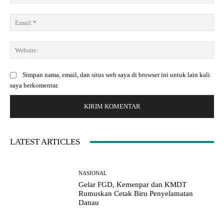
m
a
e
m
E
n
a
m
t
:
a
a
*
W
i
r
e
l
:
b
:
Simpan nama, email, dan situs web saya di browser ini untuk lain kali
s
*
saya berkomentar.
i
t
e
:
LATEST ARTICLES
NASIONAL
Gelar FGD, Kemenpar dan KMDT
Rumuskan Cetak Biru Penyelamatan
Danau