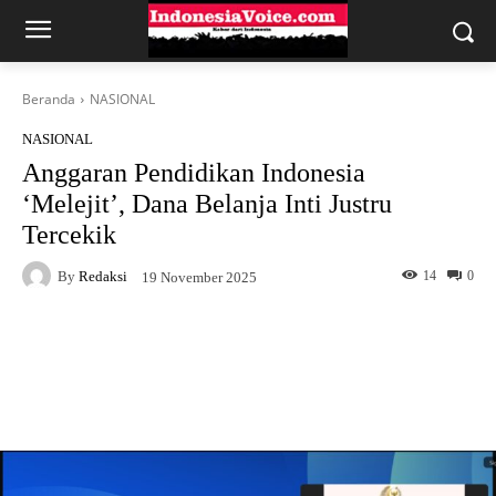
Beranda
NASIONAL
NASIONAL
Anggaran Pendidikan Indonesia
‘Melejit’, Dana Belanja Inti Justru
Tercekik
By
Redaksi
14
0
19 November 2025
Facebook
X
WhatsApp
Telegram
Copy URL