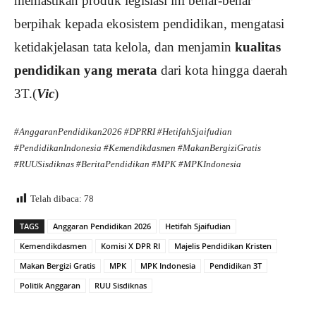
memastikan produk legislasi ini benar-benar
berpihak kepada ekosistem pendidikan, mengatasi
ketidakjelasan tata kelola, dan menjamin
kualitas
pendidikan yang merata
dari kota hingga daerah
3T.(
Vic
)
#AnggaranPendidikan2026 #DPRRI #HetifahSjaifudian
#PendidikanIndonesia #Kemendikdasmen #MakanBergiziGratis
#RUUSisdiknas #BeritaPendidikan #MPK #MPKIndonesia
Telah dibaca:
78
TAGS
Anggaran Pendidikan 2026
Hetifah Sjaifudian
Kemendikdasmen
Komisi X DPR RI
Majelis Pendidikan Kristen
Makan Bergizi Gratis
MPK
MPK Indonesia
Pendidikan 3T
Politik Anggaran
RUU Sisdiknas