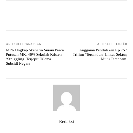
Facebook
X
WhatsApp
Tel
ARTIKULLI PARAPRAK
ARTIKULLI TJETËR
MPK Ungkap Skenario Suram Pasca
Anggaran Pendidikan Rp 757
Putusan MK: 40% Sekolah Kristen
Triliun ‘Tersandera’ Lintas Sektor,
‘Struggling’ Terjepit Dilema
Mutu Terancam
Subsidi Negara
Redaksi