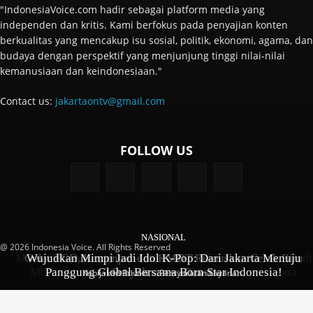
"IndonesiaVoice.com hadir sebagai platform media yang
independen dan kritis. Kami berfokus pada penyajian konten
berkualitas yang mencakup isu sosial, politik, ekonomi, agama, dan
budaya dengan perspektif yang menjunjung tinggi nilai-nilai
kemanusiaan dan keindonesiaan."
Contact us:
jakartaontv@gmail.com
FOLLOW US
NASIONAL
NASIONAL
NASIONAL
@ 2026 Indonesia Voice. All Rights Reserved
Michael Dotulong Pimpin DPC PIKI Jakarta Pusat, Siap Jadi
Gelar FGD, Kemenpar dan KMDT Rumuskan Cetak Biru
Wujudkan Mimpi Jadi Idol K-Pop: Dari Jakarta Menuju
Mitra Strategis Pemerintah dan Hadirkan Karya Nyata
Panggung Global Bersama Born Star Indonesia!
Penyelamatan Danau
Kebijakan Privasi
Persyaratan Layanan