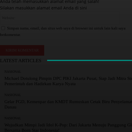
a
Anda telah memasukkan alamat email yang salah!
i
Silakan masukkan alamat email Anda di sini
l
W
:
e
*
b
Simpan nama, email, dan situs web saya di browser ini untuk lain kali saya
s
berkomentar.
i
t
e
:
LATEST ARTICLES
NASIONAL
Michael Dotulong Pimpin DPC PIKI Jakarta Pusat, Siap Jadi Mitra Str
Pemerintah dan Hadirkan Karya Nyata
NASIONAL
Gelar FGD, Kemenpar dan KMDT Rumuskan Cetak Biru Penyelama
Danau
NASIONAL
Wujudkan Mimpi Jadi Idol K-Pop: Dari Jakarta Menuju Panggung Gl
Bersama Born Star Indonesia!