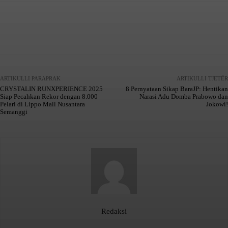
Facebook
X
WhatsApp
Telegram
ARTIKULLI PARAPRAK
ARTIKULLI TJETËR
CRYSTALIN RUNXPERIENCE 2025
8 Pernyataan Sikap BaraJP: Hentikan
Siap Pecahkan Rekor dengan 8.000
Narasi Adu Domba Prabowo dan
Pelari di Lippo Mall Nusantara
Jokowi!
Semanggi
Redaksi