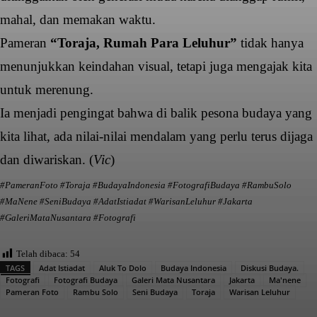
mahal, dan memakan waktu.
Pameran
“Toraja, Rumah Para Leluhur”
tidak hanya
menunjukkan keindahan visual, tetapi juga mengajak kita
untuk merenung.
Ia menjadi pengingat bahwa di balik pesona budaya yang
kita lihat, ada nilai-nilai mendalam yang perlu terus dijaga
dan diwariskan. (
Vic
)
#PameranFoto #Toraja #BudayaIndonesia #FotografiBudaya #RambuSolo
#MaNene #SeniBudaya #AdatIstiadat #WarisanLeluhur #Jakarta
#GaleriMataNusantara #Fotografi
Telah dibaca:
54
TAGS
Adat Istiadat
Aluk To Dolo
Budaya Indonesia
Diskusi Budaya.
Fotografi
Fotografi Budaya
Galeri Mata Nusantara
Jakarta
Ma'nene
Pameran Foto
Rambu Solo
Seni Budaya
Toraja
Warisan Leluhur