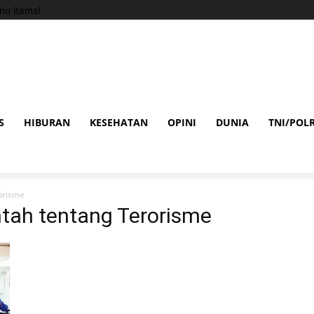
u items!
S
HIBURAN
KESEHATAN
OPINI
DUNIA
TNI/POLR
orisme
ntah tentang Terorisme