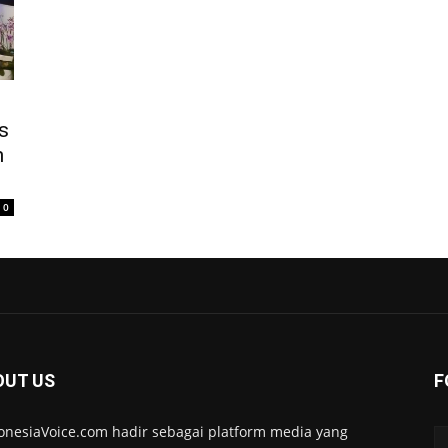
s
n
0
OUT US
F
onesiaVoice.com hadir sebagai platform media yang