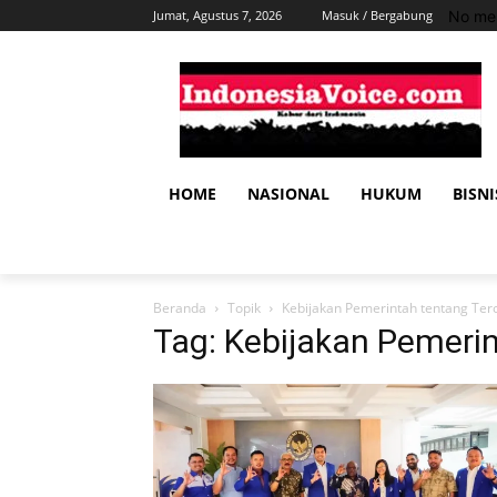
No men
Jumat, Agustus 7, 2026
Masuk / Bergabung
HOME
NASIONAL
HUKUM
BISNI
Beranda
Topik
Kebijakan Pemerintah tentang Ter
Tag: Kebijakan Pemeri