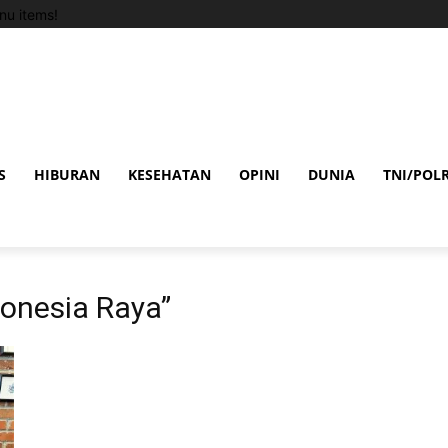
u items!
S
HIBURAN
KESEHATAN
OPINI
DUNIA
TNI/POLR
donesia Raya”