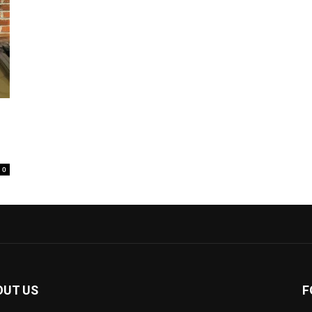
0
OUT US
F