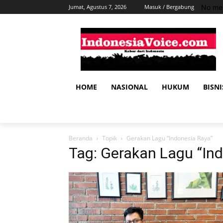
No men
Jumat, Agustus 7, 2026
Masuk / Bergabung
HOME
NASIONAL
HUKUM
BISNI
Beranda
Topik
Gerakan Lagu “Indonesia Raya”
Tag: Gerakan Lagu “In