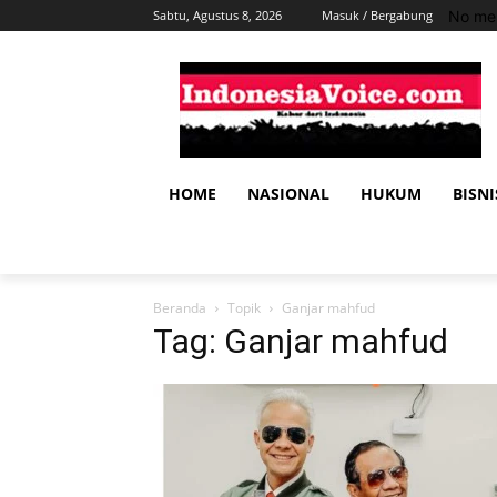
No men
Sabtu, Agustus 8, 2026
Masuk / Bergabung
HOME
NASIONAL
HUKUM
BISNI
Beranda
Topik
Ganjar mahfud
Tag: Ganjar mahfud