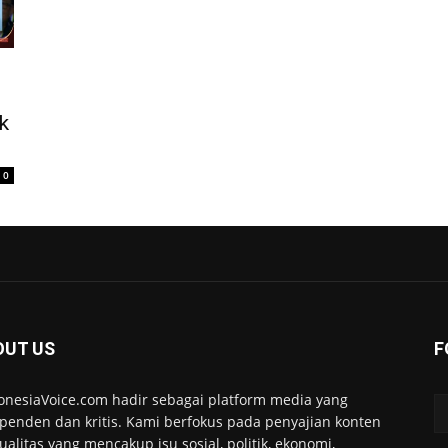
k
0
OUT US
F
onesiaVoice.com hadir sebagai platform media yang
penden dan kritis. Kami berfokus pada penyajian konten
ualitas yang mencakup isu sosial, politik, ekonomi,