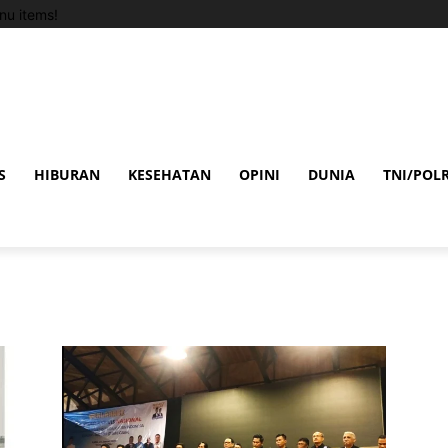
u items!
S
HIBURAN
KESEHATAN
OPINI
DUNIA
TNI/POLR