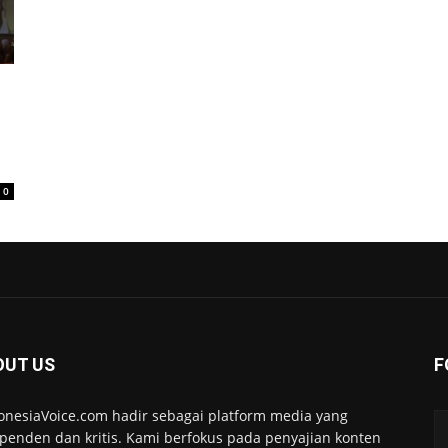
0
OUT US
F
onesiaVoice.com hadir sebagai platform media yang
penden dan kritis. Kami berfokus pada penyajian konten