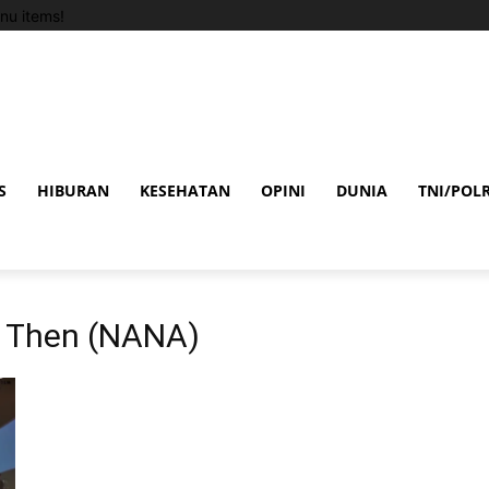
nu items!
S
HIBURAN
KESEHATAN
OPINI
DUNIA
TNI/POLR
& Then (NANA)