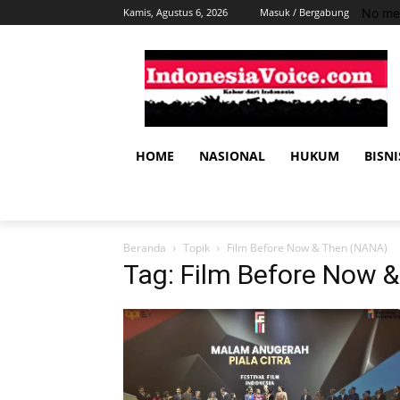
No me
Kamis, Agustus 6, 2026
Masuk / Bergabung
HOME
NASIONAL
HUKUM
BISNI
Beranda
Topik
Film Before Now & Then (NANA)
Tag: Film Before Now 