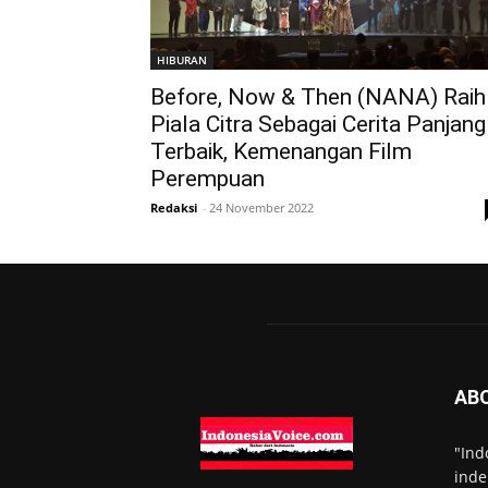
HIBURAN
Before, Now & Then (NANA) Raih
Piala Citra Sebagai Cerita Panjang
Terbaik, Kemenangan Film
Perempuan
Redaksi
-
24 November 2022
AB
"Ind
inde