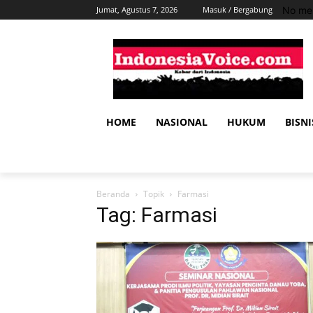
No men
Jumat, Agustus 7, 2026
Masuk / Bergabung
HOME
NASIONAL
HUKUM
BISNI
Beranda
Topik
Farmasi
Tag: Farmasi