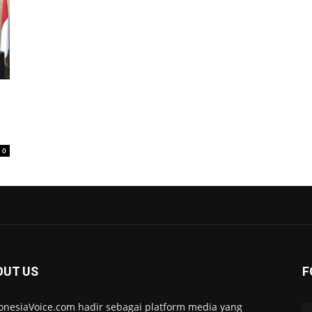
0
OUT US
F
onesiaVoice.com hadir sebagai platform media yang