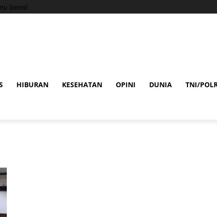
u items!
S
HIBURAN
KESEHATAN
OPINI
DUNIA
TNI/POLR