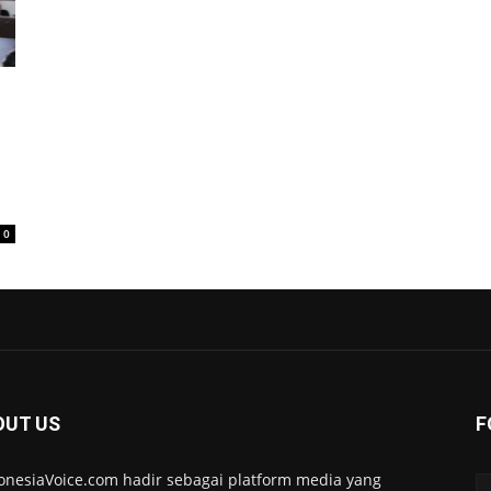
0
OUT US
F
onesiaVoice.com hadir sebagai platform media yang