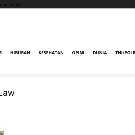
enu items!
S
HIBURAN
KESEHATAN
OPINI
DUNIA
TNI/POLR
 Law