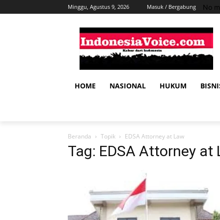
No m
Minggu, Agustus 9, 2026
Masuk / Bergabung
HOME
NASIONAL
HUKUM
BISNI
Beranda
Topik
EDSA Attorney at Law
Tag: EDSA Attorney at