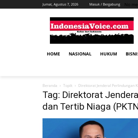
No men
Jumat, Agustus 7, 2026
Masuk / Bergabung
HOME
NASIONAL
HUKUM
BISNI
Beranda
Topik
Direktorat Jenderal Perlindungan 
Tag: Direktorat Jende
dan Tertib Niaga (PKT