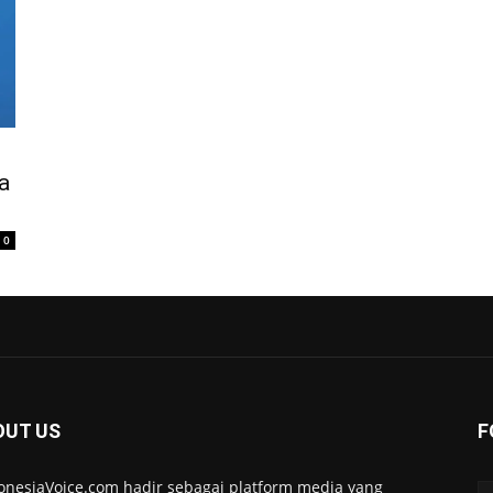
a
0
OUT US
F
onesiaVoice.com hadir sebagai platform media yang