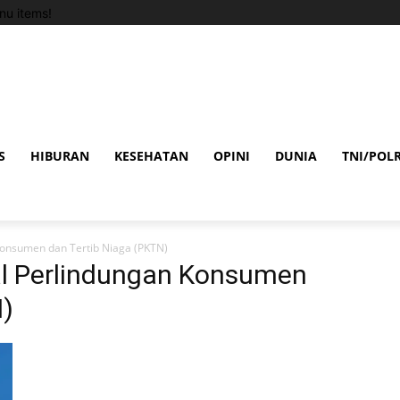
u items!
S
HIBURAN
KESEHATAN
OPINI
DUNIA
TNI/POLR
Konsumen dan Tertib Niaga (PKTN)
ral Perlindungan Konsumen
N)