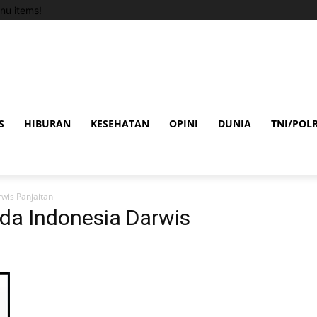
nu items!
S
HIBURAN
KESEHATAN
OPINI
DUNIA
TNI/POLR
rwis Panjaitan
uda Indonesia Darwis