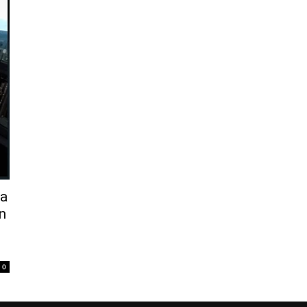
ia
n
0