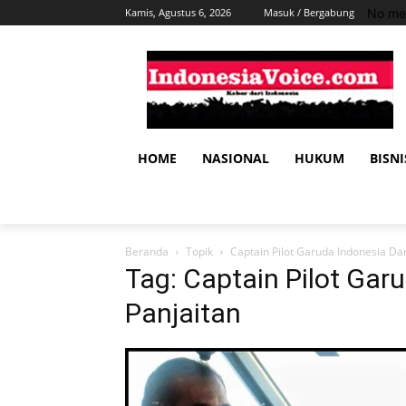
No me
Kamis, Agustus 6, 2026
Masuk / Bergabung
HOME
NASIONAL
HUKUM
BISNI
Beranda
Topik
Captain Pilot Garuda Indonesia Da
Tag: Captain Pilot Gar
Panjaitan