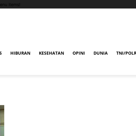
enu items!
S
HIBURAN
KESEHATAN
OPINI
DUNIA
TNI/POLR