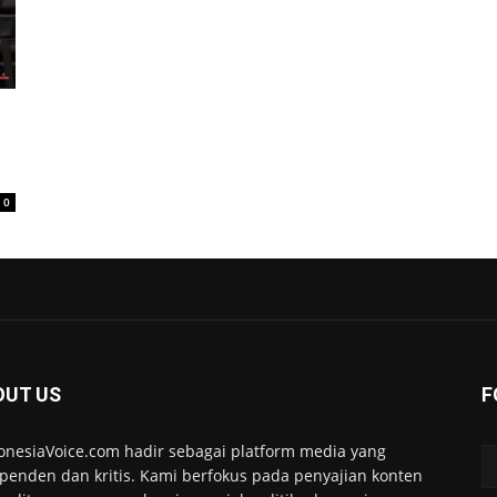
0
OUT US
F
onesiaVoice.com hadir sebagai platform media yang
penden dan kritis. Kami berfokus pada penyajian konten