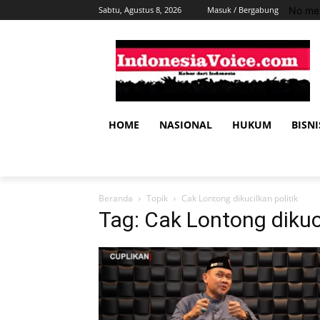
No men
Sabtu, Agustus 8, 2026
Masuk / Bergabung
HOME
NASIONAL
HUKUM
BISNI
Beranda
Topik
Cak Lontong dikucilkan politik
Tag: Cak Lontong dikuci