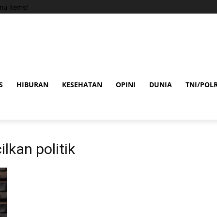
u items!
S
HIBURAN
KESEHATAN
OPINI
DUNIA
TNI/POLR
lkan politik