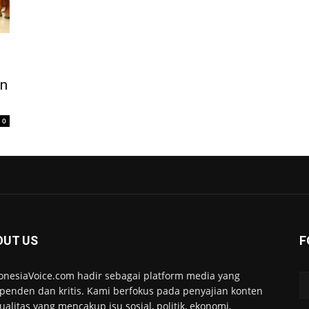
un
0
OUT US
F
onesiaVoice.com hadir sebagai platform media yang
penden dan kritis. Kami berfokus pada penyajian konten
ualitas yang mencakup isu sosial, politik, ekonomi,