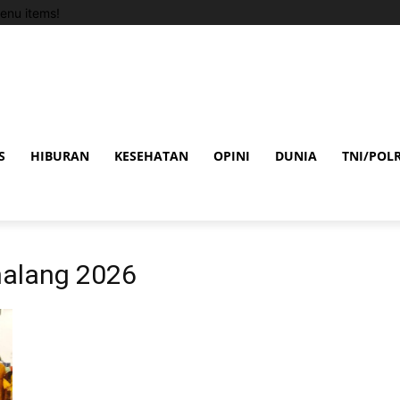
enu items!
S
HIBURAN
KESEHATAN
OPINI
DUNIA
TNI/POLR
nalang 2026