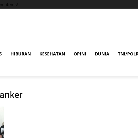
u items!
S
HIBURAN
KESEHATAN
OPINI
DUNIA
TNI/POLR
anker