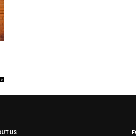
0
OUT US
F