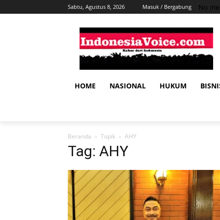
No men
Sabtu, Agustus 8, 2026
Masuk / Bergabung
HOME
NASIONAL
HUKUM
BISNI
Beranda
Topik
AHY
Tag: AHY