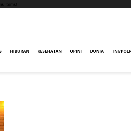
u items!
S
HIBURAN
KESEHATAN
OPINI
DUNIA
TNI/POLR