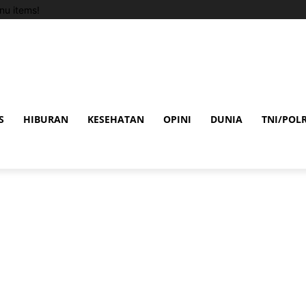
u items!
S
HIBURAN
KESEHATAN
OPINI
DUNIA
TNI/POLR