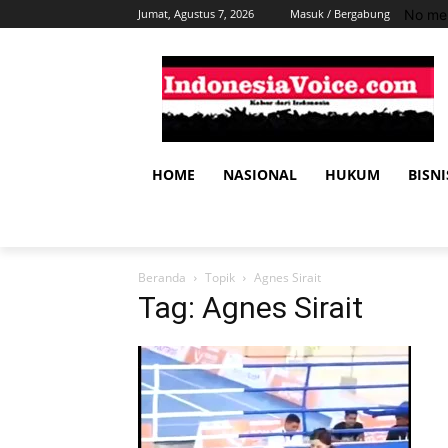
No men
Jumat, Agustus 7, 2026
Masuk / Bergabung
HOME
NASIONAL
HUKUM
BISNI
Beranda
Topik
Agnes Sirait
Tag: Agnes Sirait