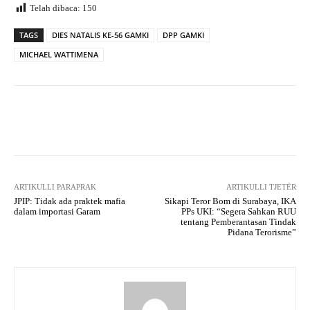
Telah dibaca:
150
TAGS
DIES NATALIS KE-56 GAMKI
DPP GAMKI
MICHAEL WATTIMENA
Facebook
X
WhatsApp
Tel
ARTIKULLI PARAPRAK
ARTIKULLI TJETËR
JPIP: Tidak ada praktek mafia
Sikapi Teror Bom di Surabaya, IKA
dalam importasi Garam
PPs UKI: “Segera Sahkan RUU
tentang Pemberantasan Tindak
Pidana Terorisme”