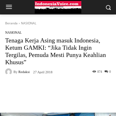
Beranda
NASIONAL
NASIONAL
Tenaga Kerja Asing masuk Indonesia,
Ketum GAMKI: “Jika Tidak Ingin
Tergilas, Pemuda Mesti Punya Keahlian
Khusus”
By
Redaksi
874
0
27 April 2018
Facebook
X
WhatsApp
Telegram
Copy URL