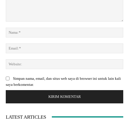
K
o
N
m
a
e
m
E
n
a
m
t
:
a
a
*
W
i
r
e
l
:
b
:
Simpan nama, email, dan situs web saya di browser ini untuk lain kali
s
*
saya berkomentar.
i
t
e
:
LATEST ARTICLES