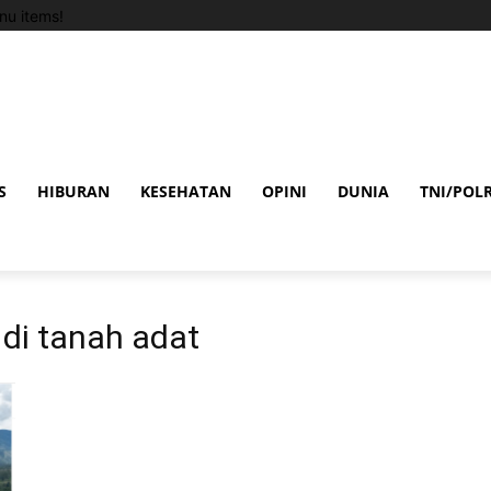
u items!
S
HIBURAN
KESEHATAN
OPINI
DUNIA
TNI/POLR
di tanah adat