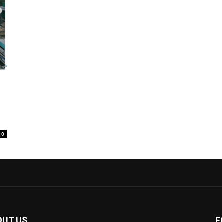
0
OUT US
F