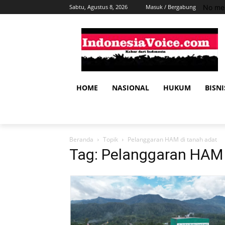
No men
Sabtu, Agustus 8, 2026
Masuk / Bergabung
HOME
NASIONAL
HUKUM
BISNI
Beranda
Topik
Pelanggaran HAM di tanah adat
Tag: Pelanggaran HAM 