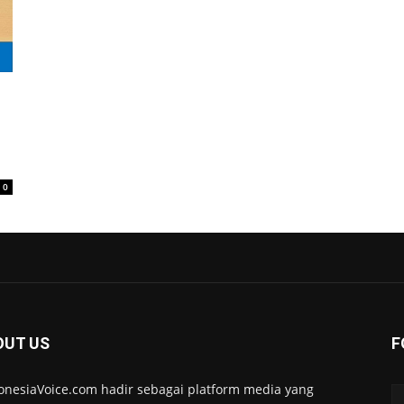
0
OUT US
F
onesiaVoice.com hadir sebagai platform media yang