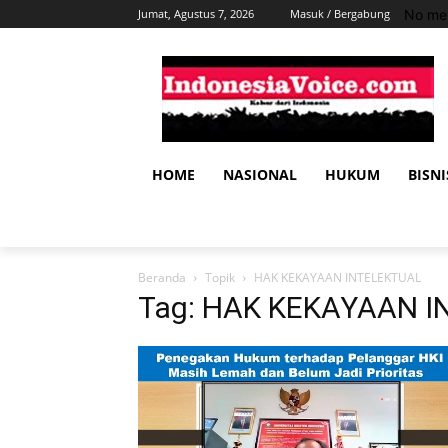
No men
Jumat, Agustus 7, 2026
Masuk / Bergabung
HOME
NASIONAL
HUKUM
BISNI
Beranda
Topik
HAK KEKAYAAN INTELEKTUAL
Tag: HAK KEKAYAAN 