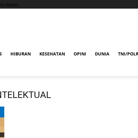
u items!
S
HIBURAN
KESEHATAN
OPINI
DUNIA
TNI/POLR
INTELEKTUAL