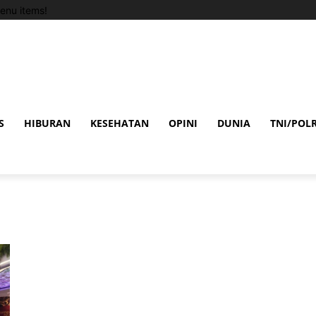
enu items!
S
HIBURAN
KESEHATAN
OPINI
DUNIA
TNI/POLR