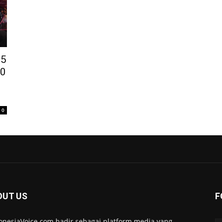
25
00
0
OUT US
F
onesiaVoice.com hadir sebagai platform media yang