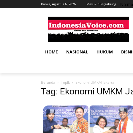
No me
Kamis, Agustus 6, 2026
Masuk / Bergabung
HOME
NASIONAL
HUKUM
BISNI
Beranda
Topik
Ekonomi UMKM Jakarta
Tag: Ekonomi UMKM J