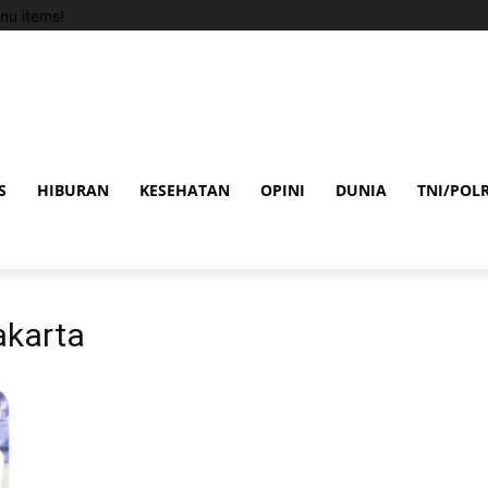
nu items!
S
HIBURAN
KESEHATAN
OPINI
DUNIA
TNI/POLR
akarta