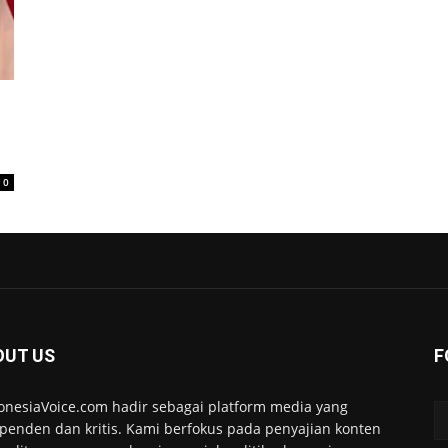
0
OUT US
F
onesiaVoice.com hadir sebagai platform media yang
penden dan kritis. Kami berfokus pada penyajian konten