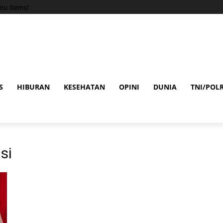
u items!
S
HIBURAN
KESEHATAN
OPINI
DUNIA
TNI/POLR
si