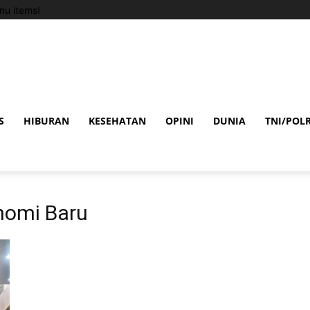
u items!
S
HIBURAN
KESEHATAN
OPINI
DUNIA
TNI/POLR
nomi Baru