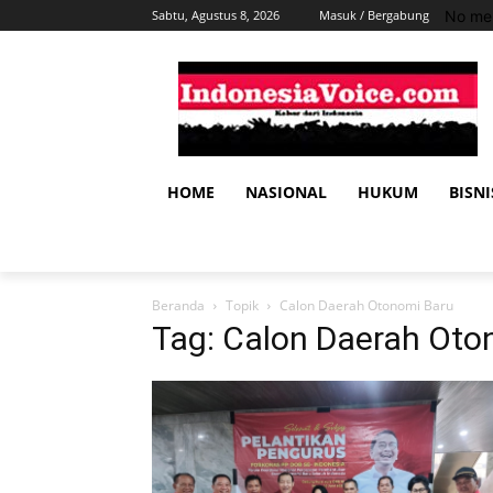
No men
Sabtu, Agustus 8, 2026
Masuk / Bergabung
HOME
NASIONAL
HUKUM
BISNI
Beranda
Topik
Calon Daerah Otonomi Baru
Tag: Calon Daerah Oto