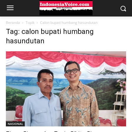
Beranda
Topik
Calon bupati humbang hasundutan
Tag: calon bupati humbang
hasundutan
NASIONAL