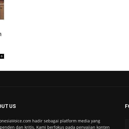
m
0
OUT US
F
onesiaVoice.com hadir sebagai platform media yang
penden dan kritis. Kami berfokus pada penyajian konten