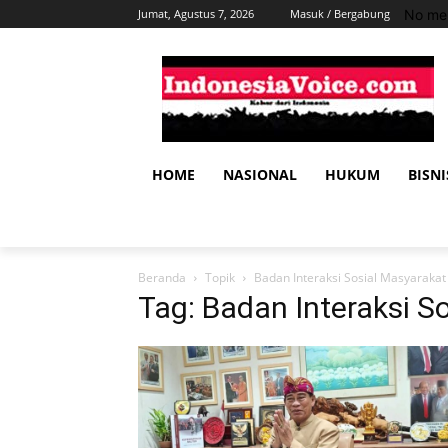
No men
Jumat, Agustus 7, 2026
Masuk / Bergabung
HOME
NASIONAL
HUKUM
BISNI
Beranda
Topik
Badan Interaksi Sosial Masyarakat
Tag: Badan Interaksi S