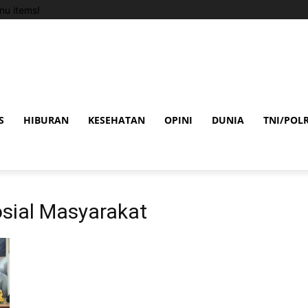
u items!
S
HIBURAN
KESEHATAN
OPINI
DUNIA
TNI/POLR
osial Masyarakat