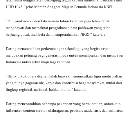
tetap eksis dengan tetap berpegang teguh kepada nilai-nilai Pancasila dan
UUD 1945,” jelas Mantan Anggota Majelis Pemuda Indonesia KNPI.
“Pun, anak-anak cucu kita ratusan tahun kedepan juga tetap dapat
menghayati dan memaknai pengorbanan para pahlawan yang telah
berjuang untuk membela dan mempertahankan NKRI,” kata dia.
Dating menambahkan perkembangan teknologi yang begitu cepat
merupakan peluang bagi generasi muda untuk menciptakan dan membawa
Indonesia untuk lebih maju lagi kedepan.
“Hiruk pikuk di era digital, telah banyak memunculkan figur muda brilian
yang punya gagasan ide, karya dan kontribusi bagi masyarakat, mulai dari
lingkup regional, nasional, bahkan dunia,” kata dia.
Dating mencontohkan beberapa pekerjaan yang bermunculan, antara lain,
influencer, content creator, olahragawan, pebisnis muda, artis dan animator.