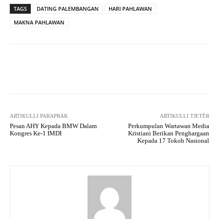
TAGS
DATING PALEMBANGAN
HARI PAHLAWAN
MAKNA PAHLAWAN
Facebook
X
WhatsApp
Tel
ARTIKULLI PARAPRAK
ARTIKULLI TJETËR
Pesan AHY Kepada BMW Dalam
Perkumpulan Wartawan Media
Kongres Ke-1 IMDI
Kristiani Berikan Penghargaan
Kepada 17 Tokoh Nasional