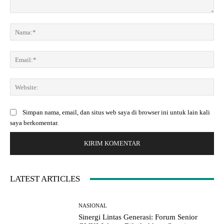
K
o
N
m
a
e
m
E
n
a
m
t
:
a
a
*
W
i
r
e
l
:
b
:
Simpan nama, email, dan situs web saya di browser ini untuk lain kali
s
*
saya berkomentar.
i
t
e
:
LATEST ARTICLES
NASIONAL
Sinergi Lintas Generasi: Forum Senior